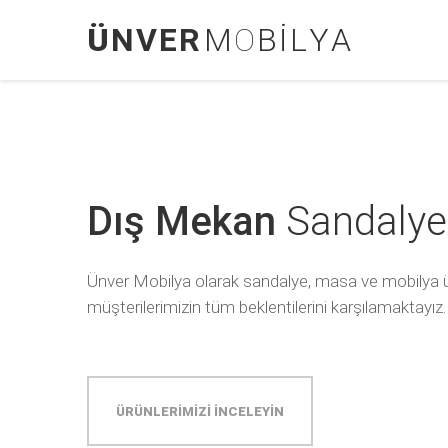
Ü
N
V
E
R
M
O
B
İ
L
Y
A
Dış Mekan
Sandalyel
Ünver Mobilya olarak sandalye, masa ve mobilya üret
müşterilerimizin tüm beklentilerini karşılamaktayız.
ÜRÜNLERİMİZİ İNCELEYİN